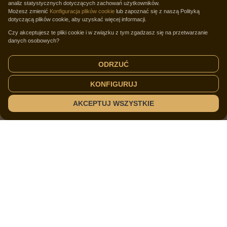
analiz statystycznych dotyczących zachowań użytkowników.
Możesz zmienić
Konfiguracja plików cookie
lub zapoznać się z naszą Polityką
dotyczącą plików cookie, aby uzyskać więcej informacji.
Czy akceptujesz te pliki cookie i w związku z tym zgadzasz się na przetwarzanie
danych osobowych?
ODRZUĆ
KONFIGURUJ
AKCEPTUJ WSZYSTKIE
ADAMIS